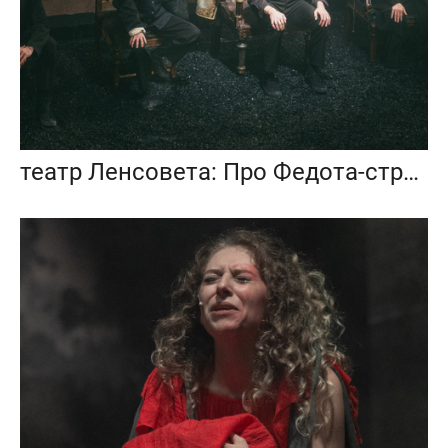
театр Ленсовета: Про Федота-стрельца