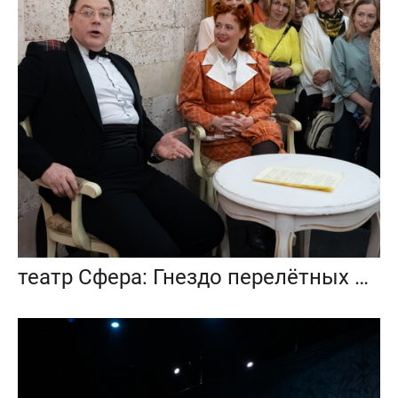
театр Сфера: Гнездо перелётных птиц (100-й спекталь)