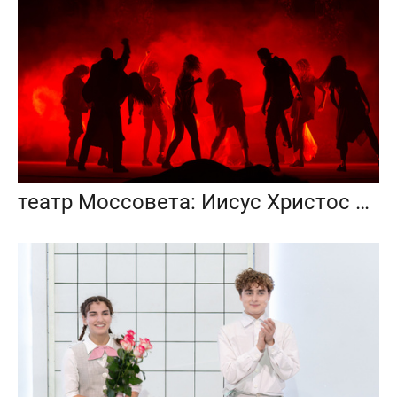
театр Моссовета: Иисус Христос Супервезда — 35 лет на сцене