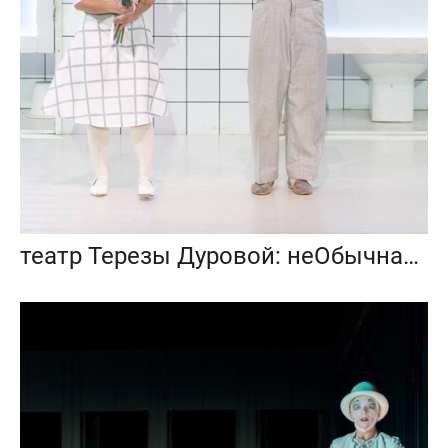
театр Терезы Дуровой: неОбычная школьная история (Принцесса и Пьер)